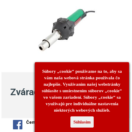
Súbory „cookie“ používame na to, aby sa
vám naša webová stránka používala čo
najlepšie. Využívaním našej webstránky
Zváračka fólií
súhlasíte s umiestnením súborov „cookie“
vo vašom zariadení.
Súbory „cookie“ sa
využívajú pre individuálne nastavenia
niektorých webových služieb.
Čemernianska 46/23, 09303 Vranov nad
Súhlasím
Topľou